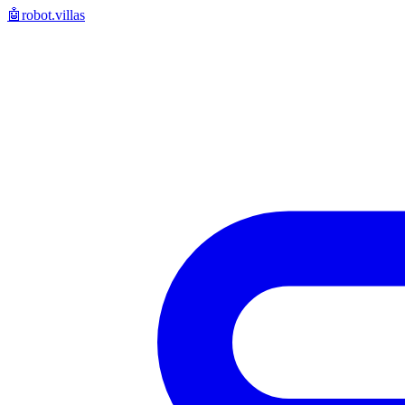
🤖
robot.villas