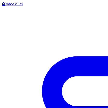
🤖
robot.villas