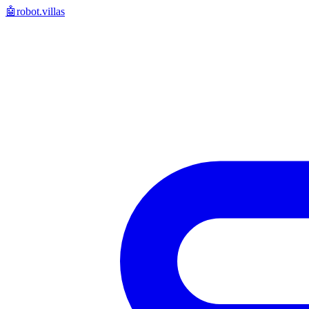
🤖
robot.villas