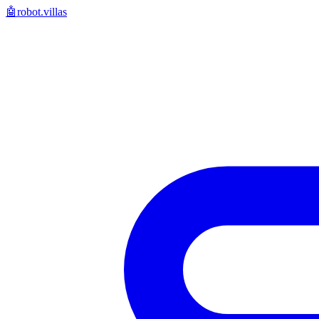
🤖
robot.villas