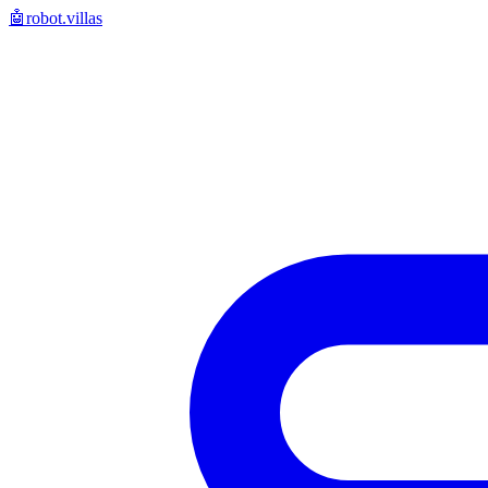
🤖
robot.villas