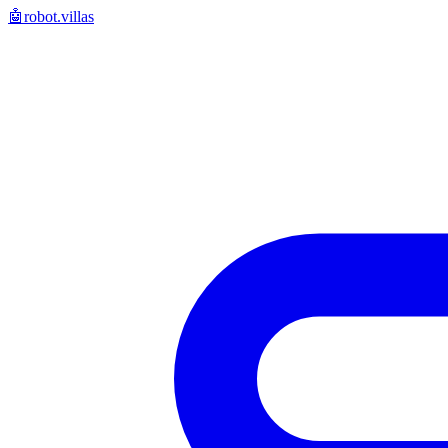
🤖
robot.villas