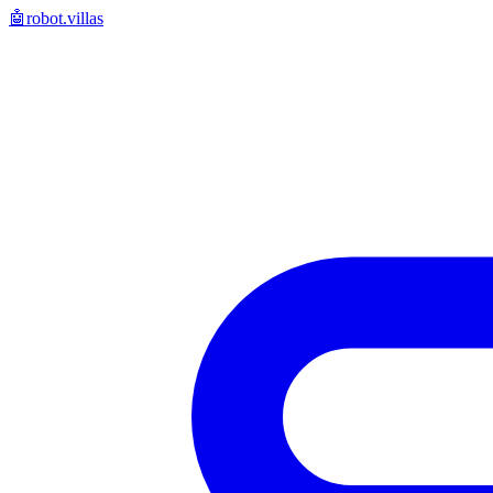
🤖
robot.villas