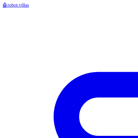
🤖
robot.villas