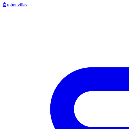
🤖
robot.villas