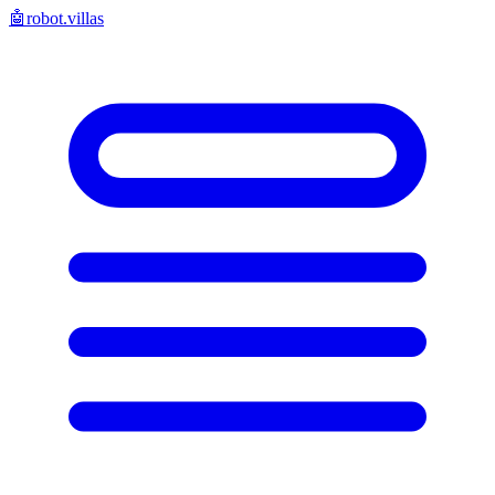
🤖
robot.villas