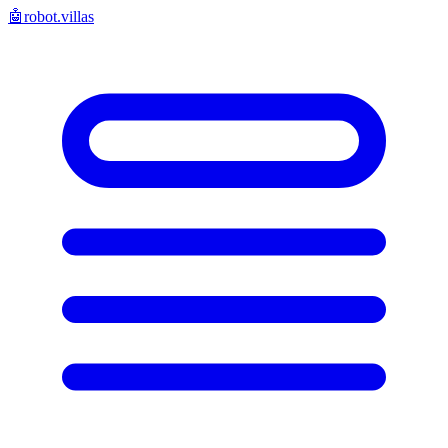
🤖
robot.villas