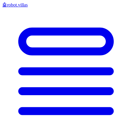
🤖
robot.villas