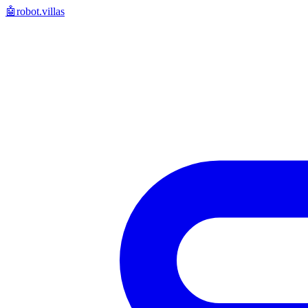
🤖
robot.villas