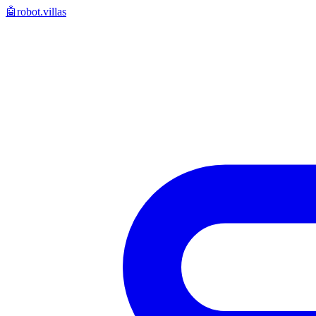
🤖
robot.villas