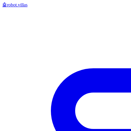
🤖
robot.villas